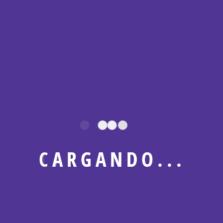
Somos una consultoría integral de negocios especializada
en soluciones contables, fiscales, laborales y
administrativas.
Navegación rápida
Inicio
Nosotros
C
A
R
G
A
N
D
O
.
.
.
Blog
Eventos
Boletines
Asesoría Fiscal Gratuita
Podcast