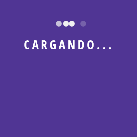
Eventos
Boletines
Asesoría Fiscal Gratuita
Podcast
Contacto
C
A
R
G
A
N
D
O
.
.
.
Nuestros Servicios
Contabilidad Integral
Asesoría Fiscal
Corporativo
Propiedad Intelectual
Asesoría Laboral
Seguridad Social
CONTÁCTANOS